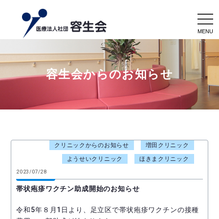
togg
navi
容生会からのお知らせ
クリニックからのお知らせ
増田クリニック
ようせいクリニック
ほきまクリニック
2023/07/28
帯状疱疹ワクチン助成開始のお知らせ
令和5年８月1日より、足立区で帯状疱疹ワクチンの接種