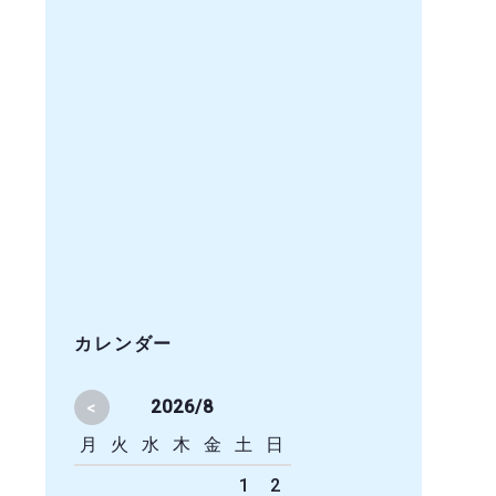
カレンダー
<
2026/8
月
火
水
木
金
土
日
1
2