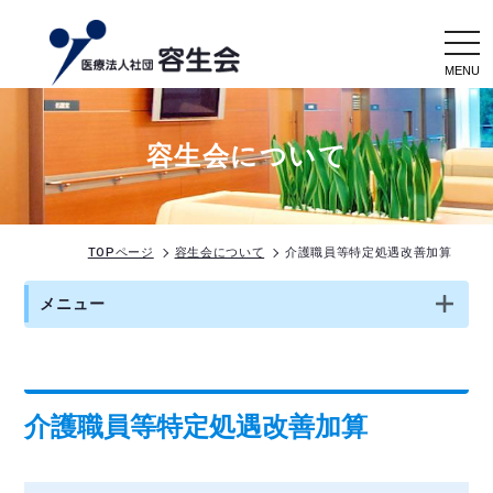
togg
navi
容生会について
TOPページ
容生会について
介護職員等特定処遇改善加算
メニュー
介護職員等特定処遇改善加算